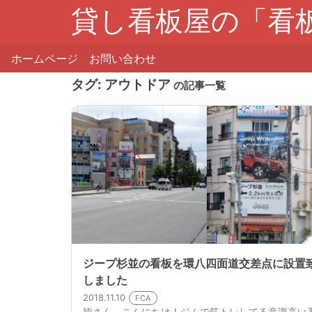
貸し看板屋の「看
ホームページ
お問い合わせ
タグ:
アウトドア
の記事一覧
ジープ杉並の看板を環八四面道交差点に設置
しました
2018.11.10
FCA
皆さん、こんにちは！ジムで筋トレしてる意識高い