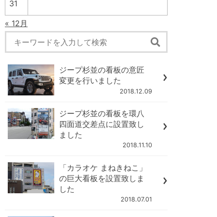
31
« 12月
ジープ杉並の看板の意匠
変更を行いました
2018.12.09
ジープ杉並の看板を環八
四面道交差点に設置致し
ました
2018.11.10
「カラオケ まねきねこ」
の巨大看板を設置致しま
した
2018.07.01