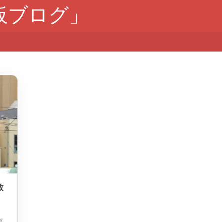
板ブログ」
致
系