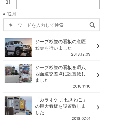
31
« 12月
ジープ杉並の看板の意匠
変更を行いました
2018.12.09
ジープ杉並の看板を環八
四面道交差点に設置致し
ました
2018.11.10
「カラオケ まねきねこ」
の巨大看板を設置致しま
した
2018.07.01