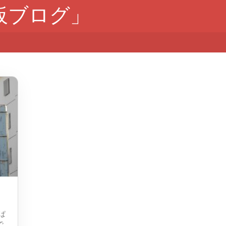
板ブログ」
ぱ
で