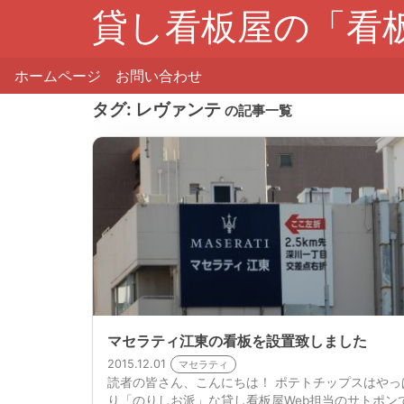
貸し看板屋の「看
ホームページ
お問い合わせ
タグ:
レヴァンテ
の記事一覧
マセラティ江東の看板を設置致しました
2015.12.01
マセラティ
読者の皆さん、こんにちは！ ポテトチップスはやっ
り「のりしお派」な貸し看板屋Web担当のサトポン