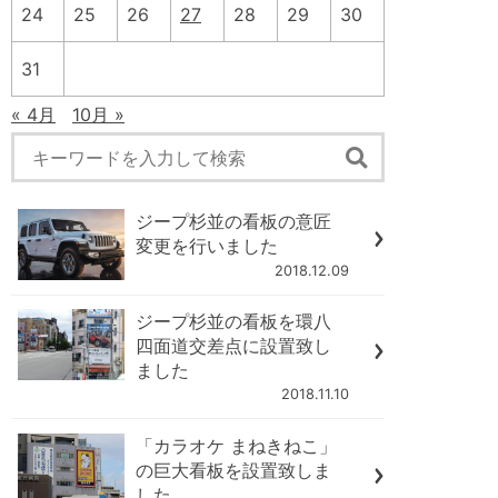
24
25
26
27
28
29
30
31
« 4月
10月 »
ジープ杉並の看板の意匠
変更を行いました
2018.12.09
ジープ杉並の看板を環八
四面道交差点に設置致し
ました
2018.11.10
「カラオケ まねきねこ」
の巨大看板を設置致しま
した