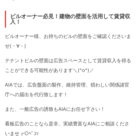
ビルオーナー必見！建物の壁面を活用して賃貸収
入！
ビルオーナー様、お持ちのビルの
壁面をご確認くださいま
せ(・∀・)
テナントビルの壁面は広告スペースとして賃貸収入を得る
ことができる可能性があります＼(^o^)／
AIAでは、広告盤面の製作、維持管理、
煩わしい
関係諸官
庁への届出
を代行致します！
また、一般広告の誘致もAIAにお任せ下さい！
看板広告のことなら是非、実
績豊富な
AIAにご相談くださ
いませ┏○ﾍﾟｺｯ