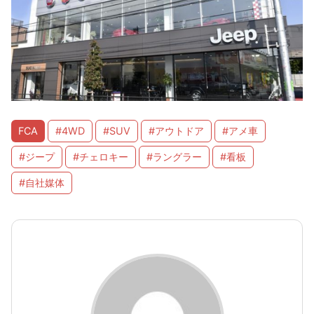
FCA
#4WD
#SUV
#アウトドア
#アメ車
#ジープ
#チェロキー
#ラングラー
#看板
#自社媒体